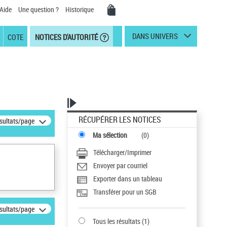
Aide
Une question ?
Historique
DANS UNIVERS
COTE
NOTICES D'AUTORITÉ
RÉCUPÉRER LES NOTICES
ésultats/page
Ma sélection
(
0
)
Télécharger/Imprimer
Envoyer par courriel
Exporter dans un tableau
Transférer pour un SGB
ésultats/page
Tous les résultats
(
1
)