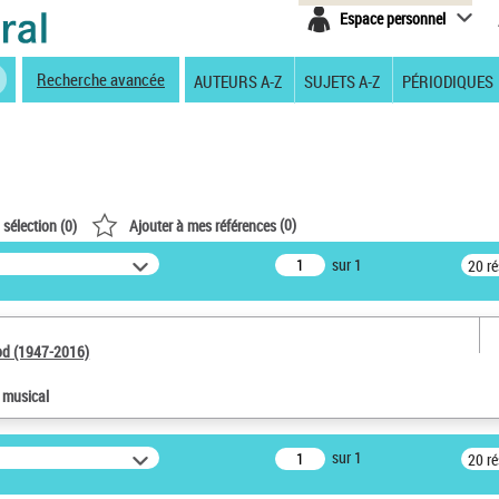
Espace personnel
Recherche avancée
AUTEURS A-Z
SUJETS A-Z
PÉRIODIQUES
(
0
)
 sélection (
0
)
Ajouter à mes références
sur 1
20 r
od (1947-2016)
e musical
sur 1
20 r