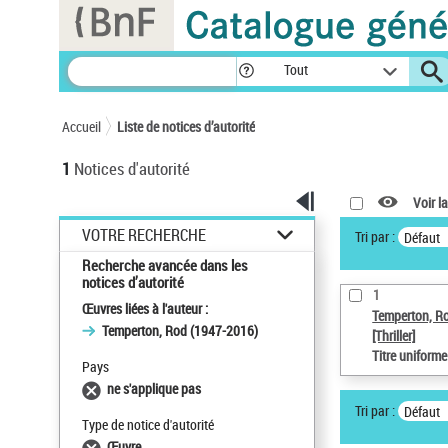
Panneau de gestion des cookies
Tout
Accueil
Liste de notices d’autorité
1
Notices d'autorité
Voir la
VOTRE RECHERCHE
Tri par :
Défaut
Recherche avancée dans les
notices d’autorité
1
Œuvres liées à l'auteur :
Temperton, R
Temperton, Rod (1947-2016)
[Thriller]
Titre uniform
Pays
ne s'applique pas
Tri par :
Défaut
Type de notice d'autorité
Œuvre