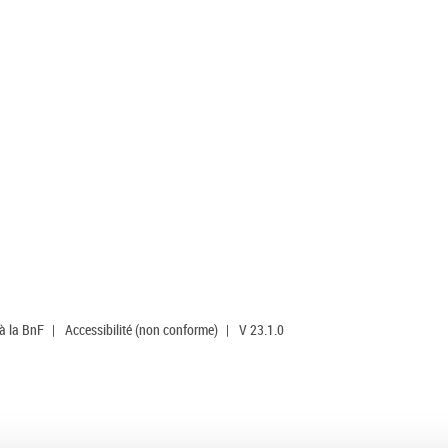
 à la BnF
|
Accessibilité (non conforme)
|
V 23.1.0