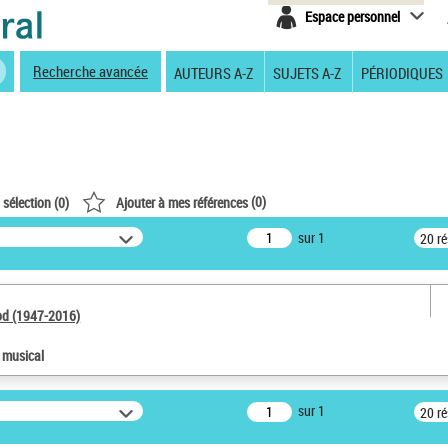
Espace personnel
Recherche avancée
AUTEURS A-Z
SUJETS A-Z
PÉRIODIQUES
(
0
)
 sélection (
0
)
Ajouter à mes références
sur 1
20 r
od (1947-2016)
e musical
sur 1
20 r