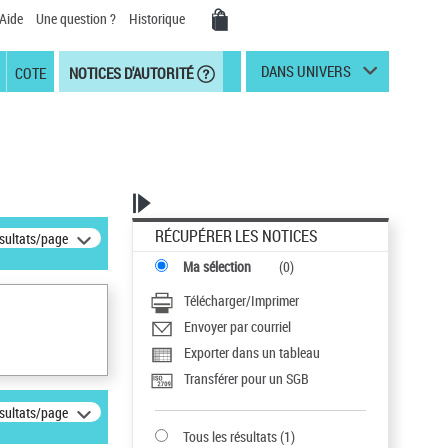
Aide
Une question ?
Historique
DANS UNIVERS
COTE
NOTICES D'AUTORITÉ
RÉCUPÉRER LES NOTICES
ésultats/page
Ma sélection
(
0
)
Télécharger/Imprimer
Envoyer par courriel
Exporter dans un tableau
Transférer pour un SGB
ésultats/page
Tous les résultats
(
1
)