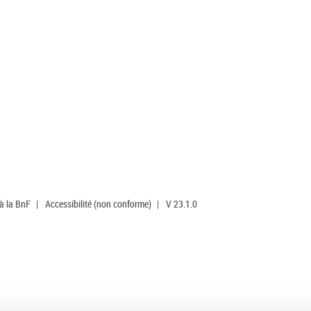
 à la BnF
|
Accessibilité (non conforme)
|
V 23.1.0