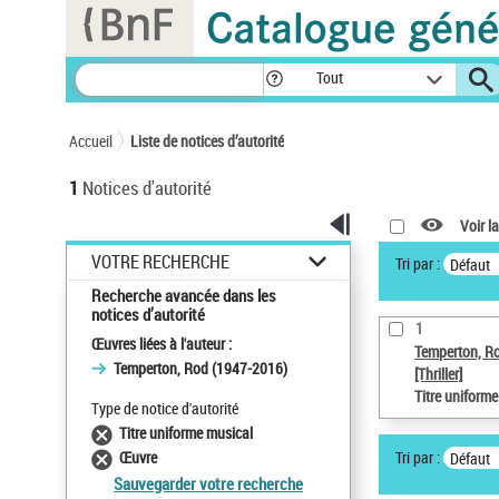
Panneau de gestion des cookies
Tout
Accueil
Liste de notices d’autorité
1
Notices d'autorité
Voir la
VOTRE RECHERCHE
Tri par :
Défaut
Recherche avancée dans les
notices d’autorité
1
Œuvres liées à l'auteur :
Temperton, R
Temperton, Rod (1947-2016)
[Thriller]
Titre uniform
Type de notice d'autorité
Titre uniforme musical
Tri par :
Œuvre
Défaut
Sauvegarder votre recherche