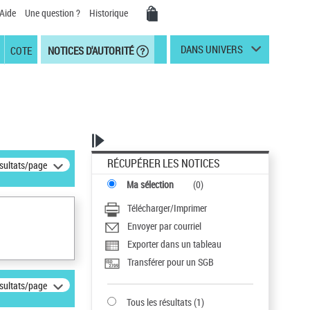
Aide
Une question ?
Historique
DANS UNIVERS
COTE
NOTICES D'AUTORITÉ
RÉCUPÉRER LES NOTICES
ésultats/page
Ma sélection
(
0
)
Télécharger/Imprimer
Envoyer par courriel
Exporter dans un tableau
Transférer pour un SGB
ésultats/page
Tous les résultats
(
1
)