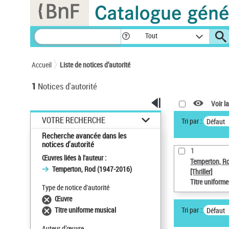
Panneau de gestion des cookies
Tout
Accueil
Liste de notices d’autorité
1
Notices d'autorité
Voir la
VOTRE RECHERCHE
Tri par :
Défaut
Recherche avancée dans les
notices d’autorité
1
Œuvres liées à l'auteur :
Temperton, R
Temperton, Rod (1947-2016)
[Thriller]
Titre uniform
Type de notice d'autorité
Œuvre
Tri par :
Titre uniforme musical
Défaut
Auteur d’œuvre