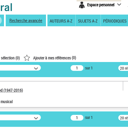
Espace personnel
Recherche avancée
AUTEURS A-Z
SUJETS A-Z
PÉRIODIQUES
(
0
)
 sélection (
0
)
Ajouter à mes références
sur 1
20 r
od (1947-2016)
e musical
sur 1
20 r