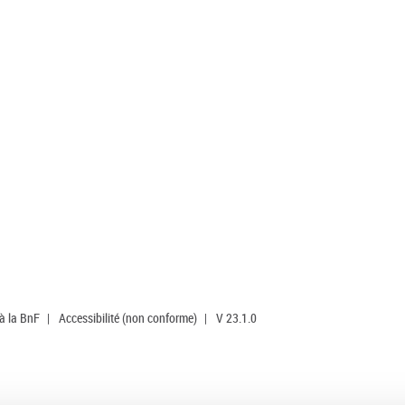
 à la BnF
|
Accessibilité (non conforme)
|
V 23.1.0