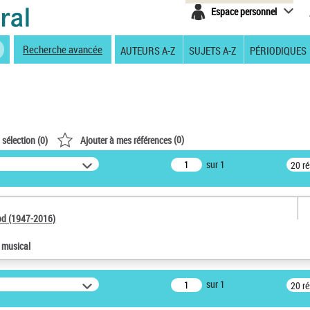
Espace personnel
Recherche avancée
AUTEURS A-Z
SUJETS A-Z
PÉRIODIQUES
(
0
)
 sélection (
0
)
Ajouter à mes références
sur 1
20 r
od (1947-2016)
e musical
sur 1
20 r