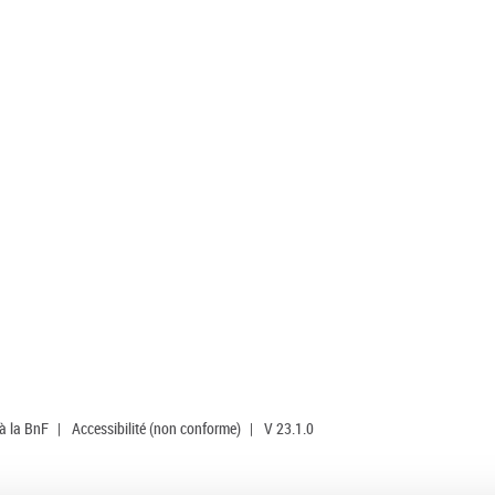
 à la BnF
|
Accessibilité (non conforme)
|
V 23.1.0