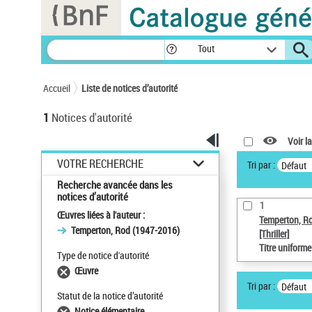
Panneau de gestion des cookies
Tout
Accueil
Liste de notices d’autorité
1
Notices d'autorité
Voir la
VOTRE RECHERCHE
Tri par :
Défaut
Recherche avancée dans les
notices d’autorité
1
Œuvres liées à l'auteur :
Temperton, R
Temperton, Rod (1947-2016)
[Thriller]
Titre uniform
Type de notice d'autorité
Œuvre
Tri par :
Défaut
Statut de la notice d’autorité
Notice élémentaire