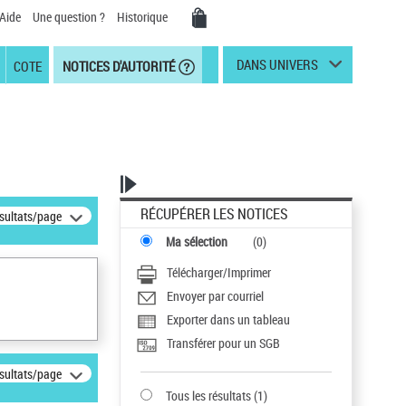
Aide
Une question ?
Historique
DANS UNIVERS
COTE
NOTICES D'AUTORITÉ
RÉCUPÉRER LES NOTICES
ésultats/page
Ma sélection
(
0
)
Télécharger/Imprimer
Envoyer par courriel
Exporter dans un tableau
Transférer pour un SGB
ésultats/page
Tous les résultats
(
1
)