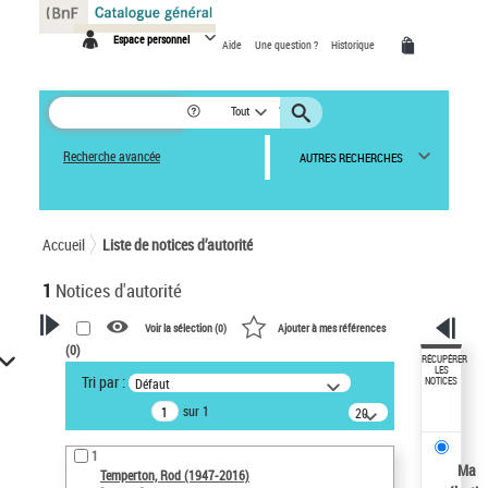
Panneau de gestion des cookies
Espace personnel
Aide
Une question ?
Historique
Tout
Recherche avancée
AUTRES RECHERCHES
Accueil
Liste de notices d’autorité
1
Notices d'autorité
Voir la sélection (
0
)
Ajouter à mes références
(
0
)
VOTRE RECHERCHE
RÉCUPÉRER
LES
Tri par :
Défaut
NOTICES
Recherche avancée dans les
sur 1
notices d’autorité
20
résultats/page
Œuvres liées à l'auteur :
1
Temperton, Rod (1947-2016)
Ma
Temperton, Rod (1947-2016)