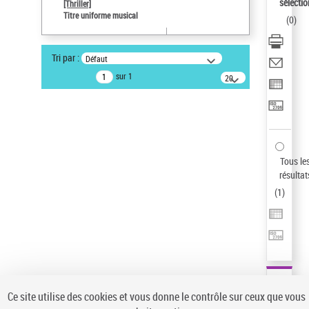
sélectio
[Thriller]
Type de notice d'autorité
Titre uniforme musical
(
0
)
Œuvre
Sauvegarder votre recherche
Tri par :
Défaut
AFFINER
sur 1
20
résultats/page
Type de notice d'autorité
Œuvre
(1)
Titre uniforme musical
(1)
Statut de la notice d’autorité
Tous le
résultat
Pays
(
1
)
Auteur d’œuvre
Ce site utilise des cookies et vous donne le contrôle sur ceux que vous