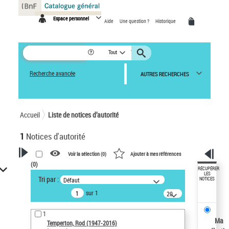
Panneau de gestion des cookies
Espace personnel
Aide
Une question ?
Historique
Tout
Recherche avancée
AUTRES RECHERCHES
Accueil
Liste de notices d’autorité
1
Notices d'autorité
Voir la sélection (
0
)
Ajouter à mes références
(
0
)
VOTRE RECHERCHE
RÉCUPÉRER
LES
Tri par :
Défaut
NOTICES
Recherche avancée dans les
sur 1
notices d’autorité
20
résultats/page
Œuvres liées à l'auteur :
1
Temperton, Rod (1947-2016)
Ma
Temperton, Rod (1947-2016)