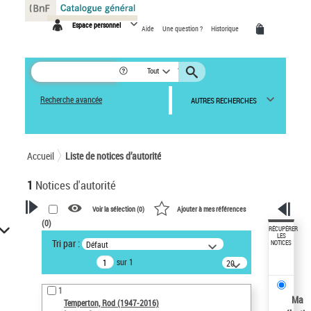
Panneau de gestion des cookies
Espace personnel
Aide
Une question ?
Historique
Tout
Recherche avancée
AUTRES RECHERCHES
Accueil
Liste de notices d’autorité
1
Notices d'autorité
Voir la sélection (
0
)
Ajouter à mes références
(
0
)
VOTRE RECHERCHE
RÉCUPÉRER
LES
Tri par :
Défaut
NOTICES
Recherche avancée dans les
sur 1
notices d’autorité
20
résultats/page
Œuvres liées à l'auteur :
1
Temperton, Rod (1947-2016)
Ma
Temperton, Rod (1947-2016)