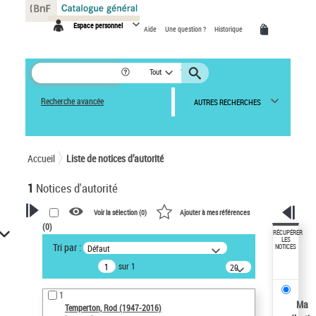
Panneau de gestion des cookies
Espace personnel
Aide
Une question ?
Historique
Tout
Recherche avancée
AUTRES RECHERCHES
Accueil
Liste de notices d’autorité
1
Notices d'autorité
Voir la sélection (
0
)
Ajouter à mes références
(
0
)
VOTRE RECHERCHE
RÉCUPÉRER
LES
Tri par :
Défaut
NOTICES
Recherche avancée dans les
sur 1
notices d’autorité
20
résultats/page
Œuvres liées à l'auteur :
1
Temperton, Rod (1947-2016)
Ma
Temperton, Rod (1947-2016)