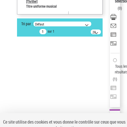
sélectio
[Thriller]
Pays
Titre uniforme musical
(
0
)
ne s'applique pas
Sauvegarder votre recherche
Tri par :
Défaut
AFFINER
sur 1
20
résultats/page
Type de notice d'autorité
Œuvre
(1)
Titre uniforme musical
(1)
Statut de la notice d’autorité
Tous le
résultat
Pays
(
1
)
Auteur d’œuvre
Ce site utilise des cookies et vous donne le contrôle sur ceux que vous