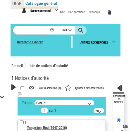
Panneau de gestion des cookies
Espace personnel
Aide
Une question ?
Historique
Tout
Recherche avancée
AUTRES RECHERCHES
Accueil
Liste de notices d’autorité
1
Notices d'autorité
Voir la sélection (
0
)
Ajouter à mes références
(
0
)
VOTRE RECHERCHE
RÉCUPÉRER
LES
Tri par :
Défaut
NOTICES
Recherche avancée dans les
sur 1
notices d’autorité
20
résultats/page
Œuvres liées à l'auteur :
1
Temperton, Rod (1947-2016)
Ma
Temperton, Rod (1947-2016)