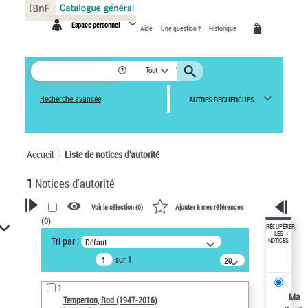
Panneau de gestion des cookies
Espace personnel
Aide
Une question ?
Historique
Tout
Recherche avancée
AUTRES RECHERCHES
Accueil
Liste de notices d’autorité
1
Notices d'autorité
Voir la sélection (
0
)
Ajouter à mes références
(
0
)
VOTRE RECHERCHE
RÉCUPÉRER
LES
Tri par :
Défaut
NOTICES
Recherche avancée dans les
sur 1
notices d’autorité
20
résultats/page
Œuvres liées à l'auteur :
1
Temperton, Rod (1947-2016)
Ma
Temperton, Rod (1947-2016)