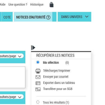
Aide
Une question ?
Historique
DANS UNIVERS
COTE
NOTICES D'AUTORITÉ
RÉCUPÉRER LES NOTICES
ésultats/page
Ma sélection
(
0
)
Télécharger/Imprimer
Envoyer par courriel
Exporter dans un tableau
Transférer pour un SGB
ésultats/page
Tous les résultats
(
1
)