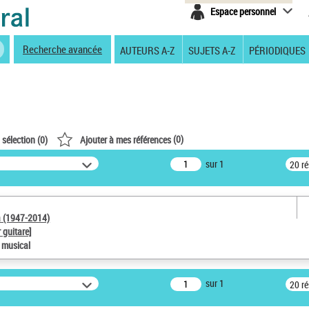
Espace personnel
Recherche avancée
AUTEURS A-Z
SUJETS A-Z
PÉRIODIQUES
(
0
)
 sélection (
0
)
Ajouter à mes références
sur 1
20 r
a (1947-2014)
 guitare]
e musical
sur 1
20 r