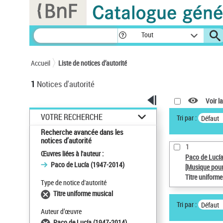
Panneau de gestion des cookies
Tout
Accueil
Liste de notices d’autorité
1
Notices d'autorité
Voir la
VOTRE RECHERCHE
Tri par :
Défaut
Recherche avancée dans les
notices d’autorité
1
Œuvres liées à l'auteur :
Paco de Lucí
Paco de Lucía (1947-2014)
[Musique pour
Titre uniform
Type de notice d'autorité
Titre uniforme musical
Tri par :
Défaut
Auteur d’œuvre
Paco de Lucía (1947-2014)