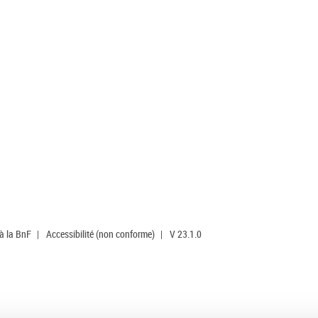
 à la BnF
|
Accessibilité (non conforme)
|
V 23.1.0