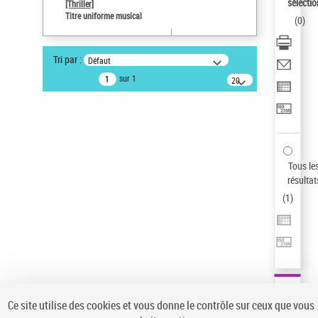
Sauvegarder votre recherche
sélectio
[Thriller]
Titre uniforme musical
(
0
)
AFFINER
Type de notice d'autorité
Tri par :
Défaut
Œuvre
(1)
sur 1
20
résultats/page
Titre uniforme musical
(1)
Statut de la notice d’autorité
Pays
Auteur d’œuvre
Tous le
résultat
(
1
)
Ce site utilise des cookies et vous donne le contrôle sur ceux que vous