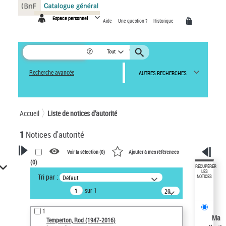
Panneau de gestion des cookies
Espace personnel
Aide
Une question ?
Historique
Tout
Recherche avancée
AUTRES RECHERCHES
Accueil
Liste de notices d’autorité
1
Notices d'autorité
Voir la sélection (
0
)
Ajouter à mes références
(
0
)
VOTRE RECHERCHE
RÉCUPÉRER
LES
Tri par :
Défaut
NOTICES
Recherche avancée dans les
sur 1
notices d’autorité
20
résultats/page
Œuvres liées à l'auteur :
1
Temperton, Rod (1947-2016)
Ma
Temperton, Rod (1947-2016)