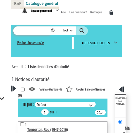
Panneau de gestion des cookies
Espace personnel
Aide
Une question ?
Historique
Tout
Recherche avancée
AUTRES RECHERCHES
Accueil
Liste de notices d’autorité
1
Notices d'autorité
Voir la sélection (
0
)
Ajouter à mes références
(
0
)
VOTRE RECHERCHE
RÉCUPÉRER
LES
Tri par :
Défaut
NOTICES
Recherche avancée dans les
sur 1
notices d’autorité
20
résultats/page
Œuvres liées à l'auteur :
1
Temperton, Rod (1947-2016)
Ma
Temperton, Rod (1947-2016)