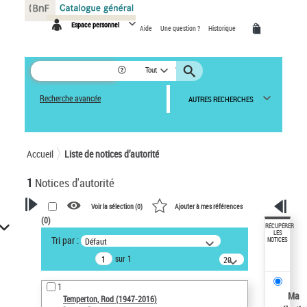
Panneau de gestion des cookies
Espace personnel
Aide
Une question ?
Historique
Tout
Recherche avancée
AUTRES RECHERCHES
Accueil
Liste de notices d’autorité
1
Notices d'autorité
Voir la sélection (
0
)
Ajouter à mes références
(
0
)
VOTRE RECHERCHE
RÉCUPÉRER
LES
Tri par :
Défaut
NOTICES
Recherche avancée dans les
sur 1
notices d’autorité
20
résultats/page
Œuvres liées à l'auteur :
1
Temperton, Rod (1947-2016)
Ma
Temperton, Rod (1947-2016)