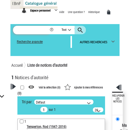
Panneau de gestion des cookies
Espace personnel
Aide
Une question ?
Historique
Tout
Recherche avancée
AUTRES RECHERCHES
Accueil
Liste de notices d’autorité
1
Notices d'autorité
Voir la sélection (
0
)
Ajouter à mes références
(
0
)
VOTRE RECHERCHE
RÉCUPÉRER
LES
Tri par :
Défaut
NOTICES
Recherche avancée dans les
sur 1
notices d’autorité
20
résultats/page
Œuvres liées à l'auteur :
1
Temperton, Rod (1947-2016)
Ma
Temperton, Rod (1947-2016)