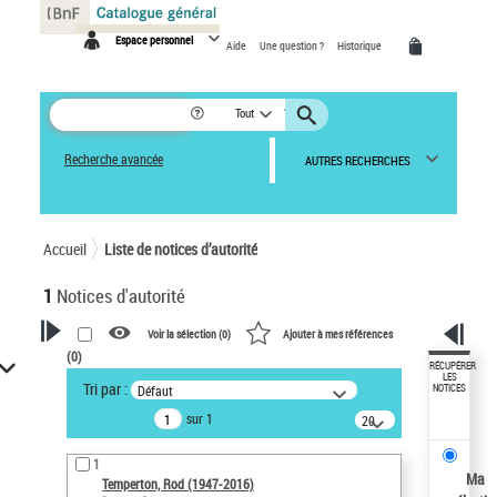
Panneau de gestion des cookies
Espace personnel
Aide
Une question ?
Historique
Tout
Recherche avancée
AUTRES RECHERCHES
Accueil
Liste de notices d’autorité
1
Notices d'autorité
Voir la sélection (
0
)
Ajouter à mes références
(
0
)
VOTRE RECHERCHE
RÉCUPÉRER
LES
Tri par :
Défaut
NOTICES
Recherche avancée dans les
sur 1
notices d’autorité
20
résultats/page
Œuvres liées à l'auteur :
1
Temperton, Rod (1947-2016)
Ma
Temperton, Rod (1947-2016)