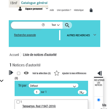
Panneau de gestion des cookies
Espace personnel
Aide
Une question ?
Historique
Tout
Recherche avancée
AUTRES RECHERCHES
Accueil
Liste de notices d’autorité
1
Notices d'autorité
Voir la sélection (
0
)
Ajouter à mes références
(
0
)
VOTRE RECHERCHE
RÉCUPÉRER
LES
Tri par :
Défaut
NOTICES
Recherche avancée dans les
sur 1
notices d’autorité
20
résultats/page
Œuvres liées à l'auteur :
1
Temperton, Rod (1947-2016)
Ma
Temperton, Rod (1947-2016)