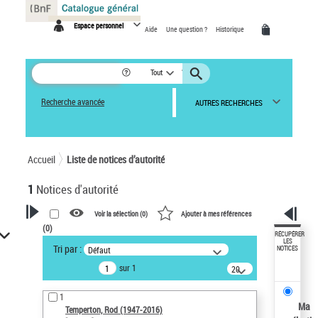
Panneau de gestion des cookies
Espace personnel
Aide
Une question ?
Historique
Tout
Recherche avancée
AUTRES RECHERCHES
Accueil
Liste de notices d’autorité
1
Notices d'autorité
Voir la sélection (
0
)
Ajouter à mes références
(
0
)
VOTRE RECHERCHE
RÉCUPÉRER
LES
Tri par :
Défaut
NOTICES
Recherche avancée dans les
sur 1
notices d’autorité
20
résultats/page
Œuvres liées à l'auteur :
1
Temperton, Rod (1947-2016)
Ma
Temperton, Rod (1947-2016)