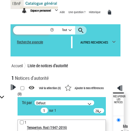
Panneau de gestion des cookies
Espace personnel
Aide
Une question ?
Historique
Tout
Recherche avancée
AUTRES RECHERCHES
Accueil
Liste de notices d’autorité
1
Notices d'autorité
Voir la sélection (
0
)
Ajouter à mes références
(
0
)
VOTRE RECHERCHE
RÉCUPÉRER
LES
Tri par :
Défaut
NOTICES
Recherche avancée dans les
sur 1
notices d’autorité
20
résultats/page
Œuvres liées à l'auteur :
1
Temperton, Rod (1947-2016)
Ma
Temperton, Rod (1947-2016)