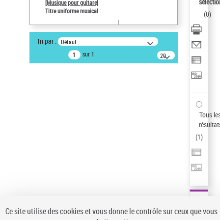
sélectio
[Musique pour guitare]
Type de notice d'autorité
Titre uniforme musical
(
0
)
Titre uniforme musical
Pays
Tri par :
Défaut
ne s'applique pas
sur 1
20
Sauvegarder votre recherche
résultats/page
AFFINER
Type de notice d'autorité
Œuvre
(1)
Tous le
Titre uniforme musical
(1)
résultat
(
1
)
Statut de la notice d’autorité
Pays
Auteur d’œuvre
Ce site utilise des cookies et vous donne le contrôle sur ceux que vous