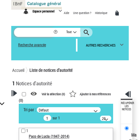
Panneau de gestion des cookies
Espace personnel
Aide
Une question ?
Historique
Tout
Recherche avancée
AUTRES RECHERCHES
Accueil
Liste de notices d’autorité
1
Notices d'autorité
Voir la sélection (
0
)
Ajouter à mes références
(
0
)
VOTRE RECHERCHE
RÉCUPÉRER
LES
Tri par :
Défaut
NOTICES
Recherche avancée dans les
sur 1
notices d’autorité
20
résultats/page
Œuvres liées à l'auteur :
1
Paco de Lucía (1947-2014)
Ma
Paco de Lucía (1947-2014)