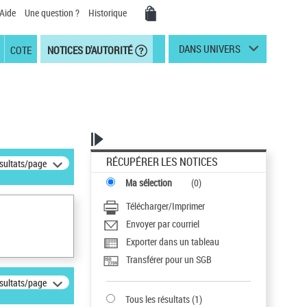
Aide
Une question ?
Historique
DANS UNIVERS
COTE
NOTICES D'AUTORITÉ
RÉCUPÉRER LES NOTICES
ésultats/page
Ma sélection
(
0
)
Télécharger/Imprimer
Envoyer par courriel
Exporter dans un tableau
Transférer pour un SGB
ésultats/page
Tous les résultats
(
1
)