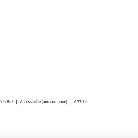
 à la BnF
|
Accessibilité (non conforme)
|
V 23.1.0