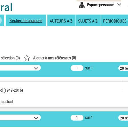
Espace personnel
Recherche avancée
AUTEURS A-Z
SUJETS A-Z
PÉRIODIQUES
(
0
)
 sélection (
0
)
Ajouter à mes références
sur 1
20 r
od (1947-2016)
e musical
sur 1
20 r