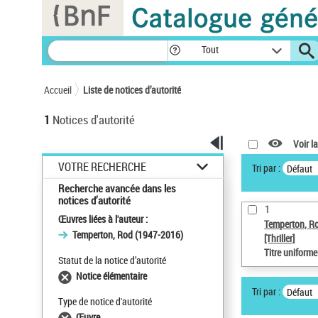
Panneau de gestion des cookies
Tout
Accueil
Liste de notices d’autorité
1
Notices d'autorité
Voir la
VOTRE RECHERCHE
Tri par :
Défaut
Recherche avancée dans les
notices d’autorité
1
Œuvres liées à l'auteur :
Temperton, R
Temperton, Rod (1947-2016)
[Thriller]
Titre uniform
Statut de la notice d’autorité
Notice élémentaire
Tri par :
Défaut
Type de notice d'autorité
Œuvre