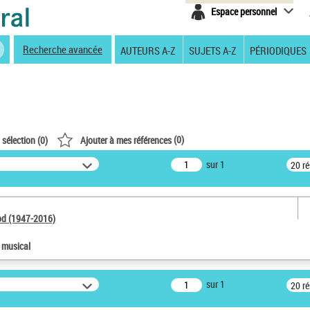
Espace personnel
Recherche avancée
AUTEURS A-Z
SUJETS A-Z
PÉRIODIQUES
(
0
)
 sélection (
0
)
Ajouter à mes références
sur 1
20 r
od (1947-2016)
e musical
sur 1
20 r