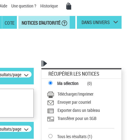
Aide
Une question ?
Historique
DANS UNIVERS
COTE
NOTICES D'AUTORITÉ
RÉCUPÉRER LES NOTICES
ésultats/page
Ma sélection
(
0
)
Télécharger/Imprimer
Envoyer par courriel
Exporter dans un tableau
Transférer pour un SGB
ésultats/page
Tous les résultats
(
1
)