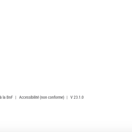
 à la BnF
|
Accessibilité (non conforme)
|
V 23.1.0