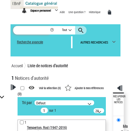
Panneau de gestion des cookies
Espace personnel
Aide
Une question ?
Historique
Tout
Recherche avancée
AUTRES RECHERCHES
Accueil
Liste de notices d’autorité
1
Notices d'autorité
Voir la sélection (
0
)
Ajouter à mes références
(
0
)
VOTRE RECHERCHE
RÉCUPÉRER
LES
Tri par :
Défaut
NOTICES
Recherche avancée dans les
sur 1
notices d’autorité
20
résultats/page
Œuvres liées à l'auteur :
1
Temperton, Rod (1947-2016)
Ma
Temperton, Rod (1947-2016)