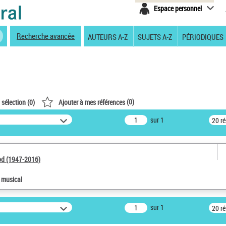
Espace personnel
Recherche avancée
AUTEURS A-Z
SUJETS A-Z
PÉRIODIQUES
(
0
)
 sélection (
0
)
Ajouter à mes références
sur 1
20 r
od (1947-2016)
e musical
sur 1
20 r