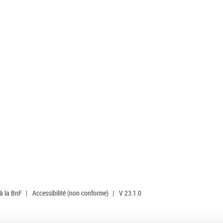
 à la BnF
|
Accessibilité (non conforme)
|
V 23.1.0