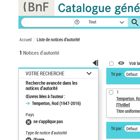
Panneau de gestion des cookies
Tout
Accueil
Liste de notices d’autorité
1
Notices d'autorité
Voir la
VOTRE RECHERCHE
Tri par :
Défaut
Recherche avancée dans les
notices d’autorité
1
Œuvres liées à l'auteur :
Temperton, R
Temperton, Rod (1947-2016)
[Thriller]
Titre uniform
Pays
ne s'applique pas
Tri par :
Défaut
Type de notice d'autorité
Œuvre