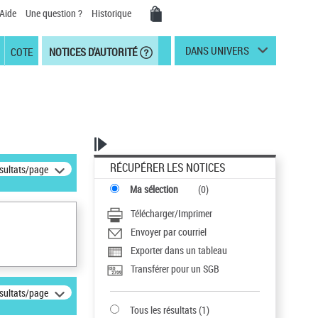
Aide
Une question ?
Historique
DANS UNIVERS
COTE
NOTICES D'AUTORITÉ
RÉCUPÉRER LES NOTICES
ésultats/page
Ma sélection
(
0
)
Télécharger/Imprimer
Envoyer par courriel
Exporter dans un tableau
Transférer pour un SGB
ésultats/page
Tous les résultats
(
1
)