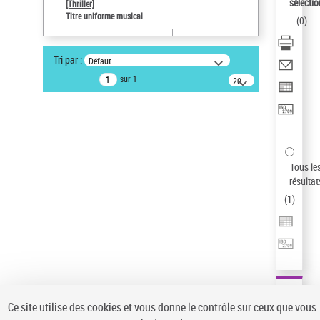
sélectio
[Thriller]
Pays
Titre uniforme musical
(
0
)
ne s'applique pas
Sauvegarder votre recherche
Tri par :
Défaut
AFFINER
sur 1
20
résultats/page
Type de notice d'autorité
Œuvre
(1)
Titre uniforme musical
(1)
Statut de la notice d’autorité
Tous le
résultat
Pays
(
1
)
Auteur d’œuvre
Ce site utilise des cookies et vous donne le contrôle sur ceux que vous