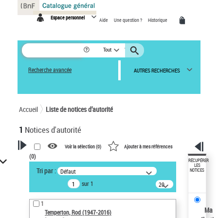
Panneau de gestion des cookies
Espace personnel
Aide
Une question ?
Historique
Tout
Recherche avancée
AUTRES RECHERCHES
Accueil
Liste de notices d’autorité
1
Notices d'autorité
Voir la sélection (
0
)
Ajouter à mes références
(
0
)
VOTRE RECHERCHE
RÉCUPÉRER
LES
Tri par :
Défaut
NOTICES
Recherche avancée dans les
sur 1
notices d’autorité
20
résultats/page
Œuvres liées à l'auteur :
1
Temperton, Rod (1947-2016)
Ma
Temperton, Rod (1947-2016)