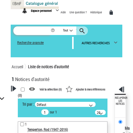
Panneau de gestion des cookies
Espace personnel
Aide
Une question ?
Historique
Tout
Recherche avancée
AUTRES RECHERCHES
Accueil
Liste de notices d’autorité
1
Notices d'autorité
Voir la sélection (
0
)
Ajouter à mes références
(
0
)
VOTRE RECHERCHE
RÉCUPÉRER
LES
Tri par :
Défaut
NOTICES
Recherche avancée dans les
sur 1
notices d’autorité
20
résultats/page
Œuvres liées à l'auteur :
1
Temperton, Rod (1947-2016)
Ma
Temperton, Rod (1947-2016)