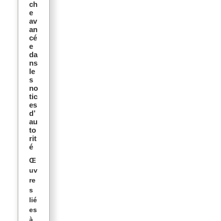
ch
e
av
an
cé
e
da
ns
le
s
no
tic
es
d’
au
to
rit
é
Œ
uv
re
s
lié
es
à