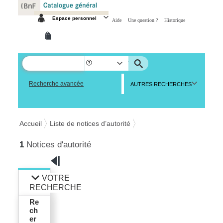
Espace personnel
Aide
Une question ?
Historique
Recherche avancée
AUTRES RECHERCHES
Accueil
Liste de notices d’autorité
1
Notices d'autorité
VOTRE
RECHERCHE
Re
ch
er