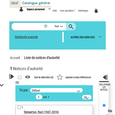
Panneau de gestion des cookies
Espace personnel
Aide
Une question ?
Historique
Tout
Recherche avancée
AUTRES RECHERCHES
Accueil
Liste de notices d’autorité
1
Notices d'autorité
Voir la sélection (
0
)
Ajouter à mes références
(
0
)
VOTRE RECHERCHE
RÉCUPÉRER
LES
Tri par :
Défaut
NOTICES
Recherche avancée dans les
sur 1
notices d’autorité
20
résultats/page
Œuvres liées à l'auteur :
1
Temperton, Rod (1947-2016)
Ma
Temperton, Rod (1947-2016)