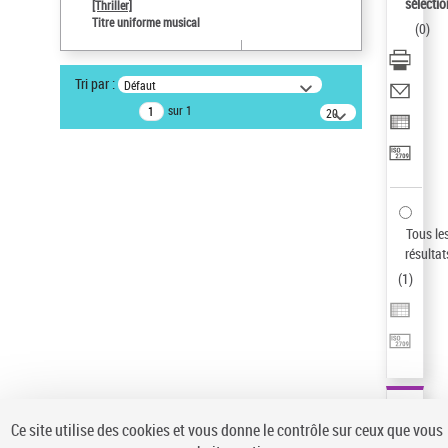
sélectio
[Thriller]
Auteur d’œuvre
Titre uniforme musical
(
0
)
Temperton, Rod (1947-2016)
Type de notice d'autorité
Tri par :
Défaut
Œuvre
sur 1
20
résultats/page
Pays
ne s'applique pas
Sauvegarder votre recherche
AFFINER
Tous le
Type de notice d'autorité
résultat
(
1
)
Œuvre
(1)
Titre uniforme musical
(1)
Statut de la notice d’autorité
Pays
Auteur d’œuvre
Ce site utilise des cookies et vous donne le contrôle sur ceux que vous