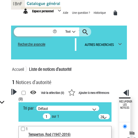
Panneau de gestion des cookies
Espace personnel
Aide
Une question ?
Historique
Tout
Recherche avancée
AUTRES RECHERCHES
Accueil
Liste de notices d’autorité
1
Notices d'autorité
Voir la sélection (
0
)
Ajouter à mes références
(
0
)
VOTRE RECHERCHE
RÉCUPÉRER
LES
Tri par :
Défaut
NOTICES
Recherche avancée dans les
sur 1
notices d’autorité
20
résultats/page
Œuvres liées à l'auteur :
1
Temperton, Rod (1947-2016)
Ma
Temperton, Rod (1947-2016)