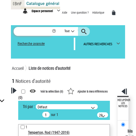
Panneau de gestion des cookies
Espace personnel
Aide
Une question ?
Historique
Tout
Recherche avancée
AUTRES RECHERCHES
Accueil
Liste de notices d’autorité
1
Notices d'autorité
Voir la sélection (
0
)
Ajouter à mes références
(
0
)
VOTRE RECHERCHE
RÉCUPÉRER
LES
Tri par :
Défaut
NOTICES
Recherche avancée dans les
sur 1
notices d’autorité
20
résultats/page
Œuvres liées à l'auteur :
1
Temperton, Rod (1947-2016)
Ma
Temperton, Rod (1947-2016)