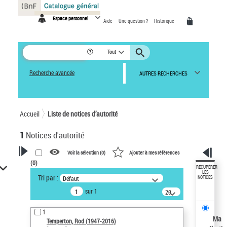
Panneau de gestion des cookies
Espace personnel
Aide
Une question ?
Historique
Tout
Recherche avancée
AUTRES RECHERCHES
Accueil
Liste de notices d’autorité
1
Notices d'autorité
Voir la sélection (
0
)
Ajouter à mes références
(
0
)
VOTRE RECHERCHE
RÉCUPÉRER
LES
Tri par :
Défaut
NOTICES
Recherche avancée dans les
sur 1
notices d’autorité
20
résultats/page
Œuvres liées à l'auteur :
1
Temperton, Rod (1947-2016)
Ma
Temperton, Rod (1947-2016)