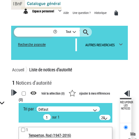
Panneau de gestion des cookies
Espace personnel
Aide
Une question ?
Historique
Tout
Recherche avancée
AUTRES RECHERCHES
Accueil
Liste de notices d’autorité
1
Notices d'autorité
Voir la sélection (
0
)
Ajouter à mes références
(
0
)
VOTRE RECHERCHE
RÉCUPÉRER
LES
Tri par :
Défaut
NOTICES
Recherche avancée dans les
sur 1
notices d’autorité
20
résultats/page
Œuvres liées à l'auteur :
1
Temperton, Rod (1947-2016)
Ma
Temperton, Rod (1947-2016)