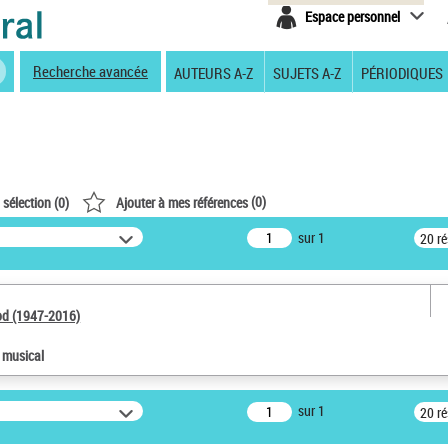
Espace personnel
Recherche avancée
AUTEURS A-Z
SUJETS A-Z
PÉRIODIQUES
(
0
)
 sélection (
0
)
Ajouter à mes références
sur 1
20 r
od (1947-2016)
e musical
sur 1
20 r