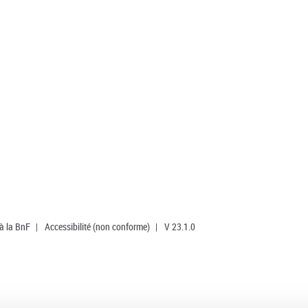
 à la BnF
|
Accessibilité (non conforme)
|
V 23.1.0