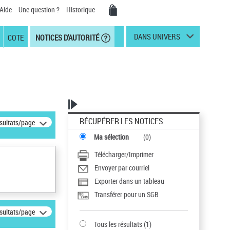
Aide
Une question ?
Historique
DANS UNIVERS
COTE
NOTICES D'AUTORITÉ
RÉCUPÉRER LES NOTICES
ésultats/page
Ma sélection
(
0
)
Télécharger/Imprimer
Envoyer par courriel
Exporter dans un tableau
Transférer pour un SGB
ésultats/page
Tous les résultats
(
1
)