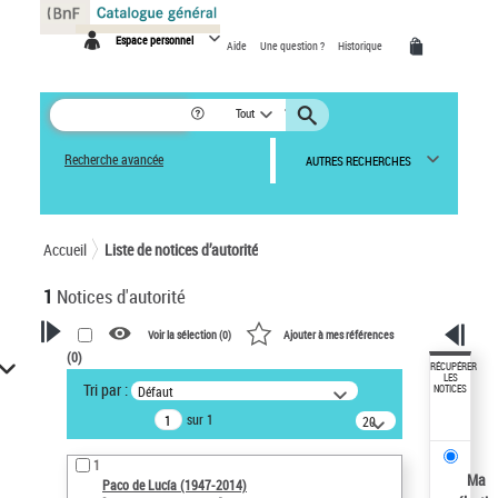
Panneau de gestion des cookies
Espace personnel
Aide
Une question ?
Historique
Tout
Recherche avancée
AUTRES RECHERCHES
Accueil
Liste de notices d’autorité
1
Notices d'autorité
Voir la sélection (
0
)
Ajouter à mes références
(
0
)
VOTRE RECHERCHE
RÉCUPÉRER
LES
Tri par :
Défaut
NOTICES
Recherche avancée dans les
sur 1
notices d’autorité
20
résultats/page
Œuvres liées à l'auteur :
1
Paco de Lucía (1947-2014)
Ma
Paco de Lucía (1947-2014)