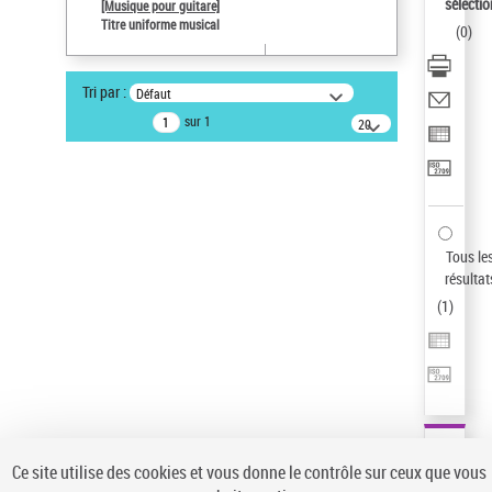
sélectio
[Musique pour guitare]
Pays
Titre uniforme musical
(
0
)
ne s'applique pas
Sauvegarder votre recherche
Tri par :
Défaut
AFFINER
sur 1
20
résultats/page
Type de notice d'autorité
Œuvre
(1)
Titre uniforme musical
(1)
Statut de la notice d’autorité
Tous le
résultat
Pays
(
1
)
Auteur d’œuvre
Ce site utilise des cookies et vous donne le contrôle sur ceux que vous