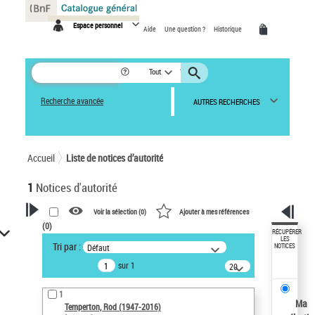
Panneau de gestion des cookies
Espace personnel
Aide
Une question ?
Historique
Tout
Recherche avancée
AUTRES RECHERCHES
Accueil
Liste de notices d’autorité
1
Notices d'autorité
Voir la sélection (
0
)
Ajouter à mes références
(
0
)
VOTRE RECHERCHE
RÉCUPÉRER
LES
Tri par :
Défaut
NOTICES
Recherche avancée dans les
sur 1
notices d’autorité
20
résultats/page
Œuvres liées à l'auteur :
1
Temperton, Rod (1947-2016)
Ma
Temperton, Rod (1947-2016)