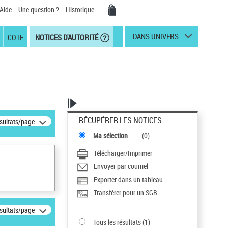
Aide
Une question ?
Historique
DANS UNIVERS
COTE
NOTICES D'AUTORITÉ
RÉCUPÉRER LES NOTICES
ésultats/page
Ma sélection
(
0
)
Télécharger/Imprimer
Envoyer par courriel
Exporter dans un tableau
Transférer pour un SGB
ésultats/page
Tous les résultats
(
1
)