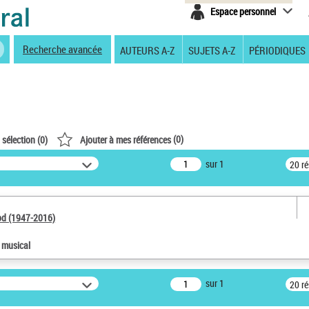
Espace personnel
Recherche avancée
AUTEURS A-Z
SUJETS A-Z
PÉRIODIQUES
(
0
)
 sélection (
0
)
Ajouter à mes références
sur 1
20 r
od (1947-2016)
e musical
sur 1
20 r