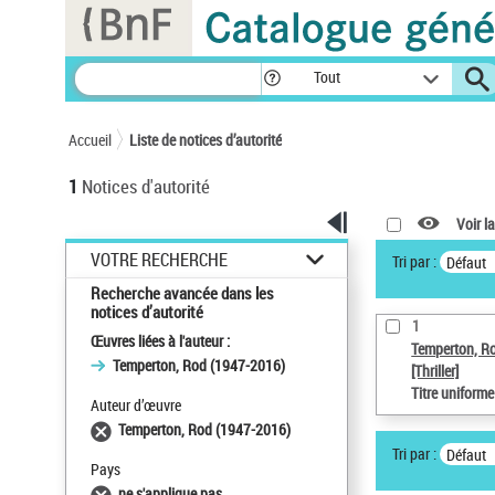
Panneau de gestion des cookies
Tout
Accueil
Liste de notices d’autorité
1
Notices d'autorité
Voir la
VOTRE RECHERCHE
Tri par :
Défaut
Recherche avancée dans les
notices d’autorité
1
Œuvres liées à l'auteur :
Temperton, R
Temperton, Rod (1947-2016)
[Thriller]
Titre uniform
Auteur d’œuvre
Temperton, Rod (1947-2016)
Tri par :
Défaut
Pays
ne s'applique pas