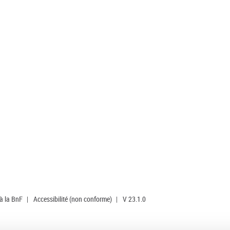
 à la BnF
|
Accessibilité (non conforme)
|
V 23.1.0