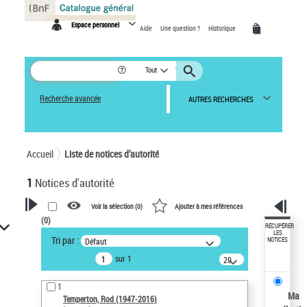
Panneau de gestion des cookies
Espace personnel
Aide
Une question ?
Historique
Tout
Recherche avancée
AUTRES RECHERCHES
Accueil
Liste de notices d’autorité
1
Notices d'autorité
Voir la sélection (
0
)
Ajouter à mes références
(
0
)
VOTRE RECHERCHE
RÉCUPÉRER
LES
Tri par :
Défaut
NOTICES
Recherche avancée dans les
sur 1
notices d’autorité
20
résultats/page
Œuvres liées à l'auteur :
1
Temperton, Rod (1947-2016)
Ma
Temperton, Rod (1947-2016)