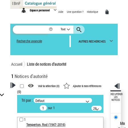
Panneau de gestion des cookies
Espace personnel
Aide
Une question ?
Historique
Tout
Recherche avancée
AUTRES RECHERCHES
Accueil
Liste de notices d’autorité
1
Notices d'autorité
Voir la sélection (
0
)
Ajouter à mes références
(
0
)
VOTRE RECHERCHE
RÉCUPÉRER
LES
Tri par :
Défaut
NOTICES
Recherche avancée dans les
sur 1
notices d’autorité
20
résultats/page
Œuvres liées à l'auteur :
1
Temperton, Rod (1947-2016)
Ma
Temperton, Rod (1947-2016)