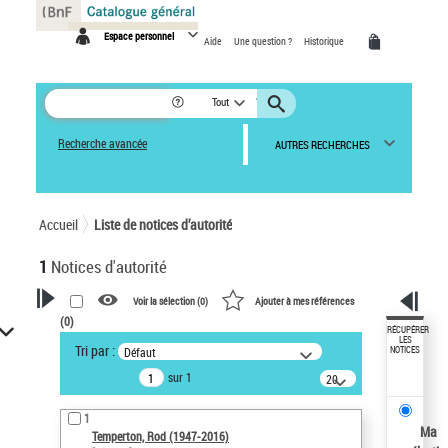
Panneau de gestion des cookies
Espace personnel
Aide
Une question ?
Historique
Tout
Recherche avancée
AUTRES RECHERCHES
Accueil
Liste de notices d’autorité
1
Notices d'autorité
Voir la sélection (
0
)
Ajouter à mes références
(
0
)
VOTRE RECHERCHE
RÉCUPÉRER
LES
Tri par :
Défaut
NOTICES
Recherche avancée dans les
sur 1
notices d’autorité
20
résultats/page
Œuvres liées à l'auteur :
1
Temperton, Rod (1947-2016)
Ma
Temperton, Rod (1947-2016)