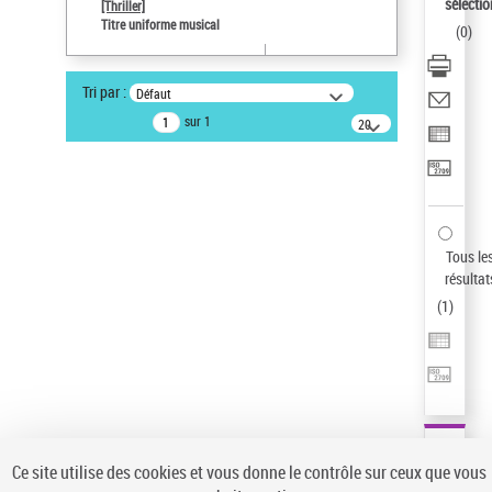
sélectio
[Thriller]
Pays
Titre uniforme musical
(
0
)
ne s'applique pas
Auteur d’œuvre
Tri par :
Défaut
Temperton, Rod (1947-2016)
sur 1
20
résultats/page
Type de notice d'autorité
Œuvre
Sauvegarder votre recherche
AFFINER
Tous le
Type de notice d'autorité
résultat
(
1
)
Œuvre
(1)
Titre uniforme musical
(1)
Statut de la notice d’autorité
Pays
Auteur d’œuvre
Ce site utilise des cookies et vous donne le contrôle sur ceux que vous