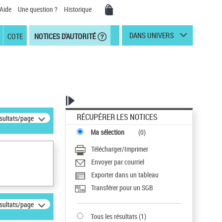
Aide
Une question ?
Historique
DANS UNIVERS
COTE
NOTICES D'AUTORITÉ
RÉCUPÉRER LES NOTICES
ésultats/page
Ma sélection
(
0
)
Télécharger/Imprimer
Envoyer par courriel
Exporter dans un tableau
Transférer pour un SGB
ésultats/page
Tous les résultats
(
1
)