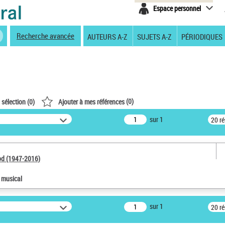
Espace personnel
Recherche avancée
AUTEURS A-Z
SUJETS A-Z
PÉRIODIQUES
(
0
)
 sélection (
0
)
Ajouter à mes références
sur 1
20 r
od (1947-2016)
e musical
sur 1
20 r