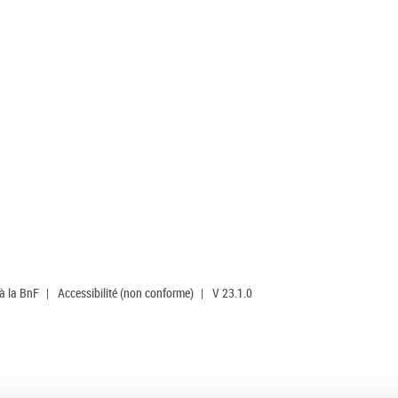
 à la BnF
|
Accessibilité (non conforme)
|
V 23.1.0