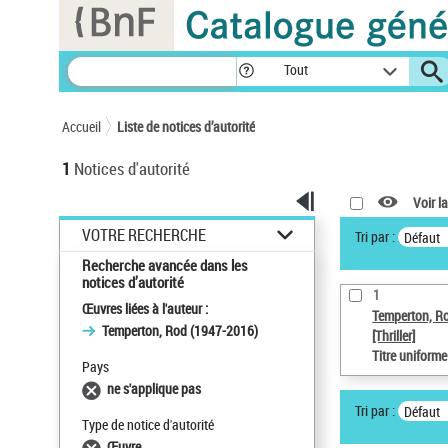
Panneau de gestion des cookies
Tout
Accueil
Liste de notices d’autorité
1
Notices d'autorité
Voir la
VOTRE RECHERCHE
Tri par :
Défaut
Recherche avancée dans les
notices d’autorité
1
Œuvres liées à l'auteur :
Temperton, R
Temperton, Rod (1947-2016)
[Thriller]
Titre uniform
Pays
ne s'applique pas
Tri par :
Défaut
Type de notice d'autorité
Œuvre