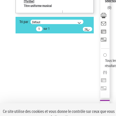
sélectio
[Thriller]
Type de notice d'autorité
Titre uniforme musical
(
0
)
Œuvre
Statut de la notice d’autorité
Tri par :
Défaut
Notice élémentaire
sur 1
20
Sauvegarder votre recherche
résultats/page
AFFINER
Type de notice d'autorité
Œuvre
(1)
Tous le
Titre uniforme musical
(1)
résultat
(
1
)
Statut de la notice d’autorité
Pays
Auteur d’œuvre
Ce site utilise des cookies et vous donne le contrôle sur ceux que vous