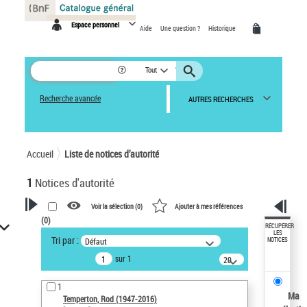
Panneau de gestion des cookies
Espace personnel
Aide
Une question ?
Historique
Tout
Recherche avancée
AUTRES RECHERCHES
Accueil
Liste de notices d’autorité
1
Notices d'autorité
Voir la sélection (
0
)
Ajouter à mes références
(
0
)
VOTRE RECHERCHE
RÉCUPÉRER
LES
Tri par :
Défaut
NOTICES
Recherche avancée dans les
sur 1
notices d’autorité
20
résultats/page
Œuvres liées à l'auteur :
1
Temperton, Rod (1947-2016)
Ma
Temperton, Rod (1947-2016)