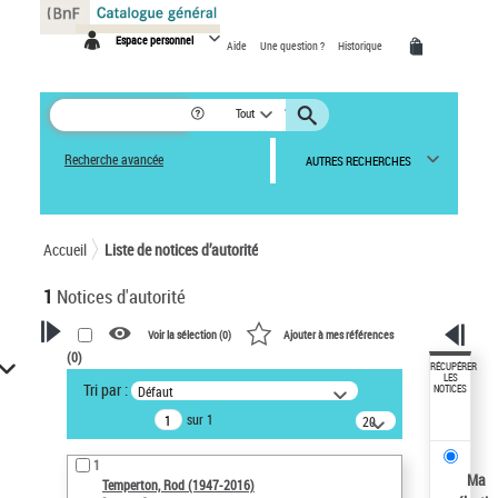
Panneau de gestion des cookies
Espace personnel
Aide
Une question ?
Historique
Tout
Recherche avancée
AUTRES RECHERCHES
Accueil
Liste de notices d’autorité
1
Notices d'autorité
Voir la sélection (
0
)
Ajouter à mes références
(
0
)
VOTRE RECHERCHE
RÉCUPÉRER
LES
Tri par :
Défaut
NOTICES
Recherche avancée dans les
sur 1
notices d’autorité
20
résultats/page
Œuvres liées à l'auteur :
1
Temperton, Rod (1947-2016)
Ma
Temperton, Rod (1947-2016)