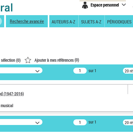
Espace personnel
Recherche avancée
AUTEURS A-Z
SUJETS A-Z
PÉRIODIQUES
(
0
)
 sélection (
0
)
Ajouter à mes références
sur 1
20 r
od (1947-2016)
e musical
sur 1
20 r