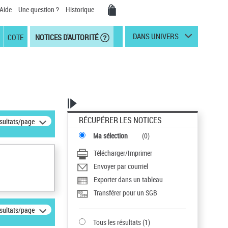
Aide
Une question ?
Historique
DANS UNIVERS
COTE
NOTICES D'AUTORITÉ
RÉCUPÉRER LES NOTICES
ésultats/page
Ma sélection
(
0
)
Télécharger/Imprimer
Envoyer par courriel
Exporter dans un tableau
Transférer pour un SGB
ésultats/page
Tous les résultats
(
1
)