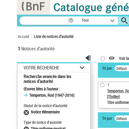
Panneau de gestion des cookies
Tout
Accueil
Liste de notices d’autorité
1
Notices d'autorité
Voir la
VOTRE RECHERCHE
Tri par :
Défaut
Recherche avancée dans les
notices d’autorité
1
Œuvres liées à l'auteur :
Temperton, R
Temperton, Rod (1947-2016)
[Thriller]
Titre uniform
Statut de la notice d’autorité
Notice élémentaire
Tri par :
Défaut
Type de notice d'autorité
Titre uniforme musical