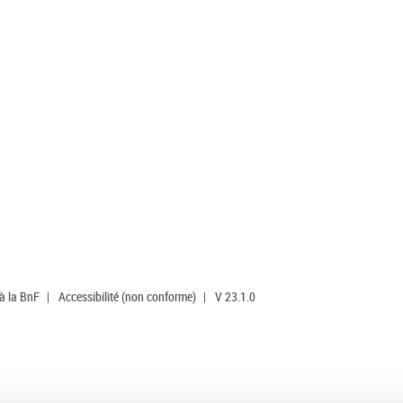
 à la BnF
|
Accessibilité (non conforme)
|
V 23.1.0