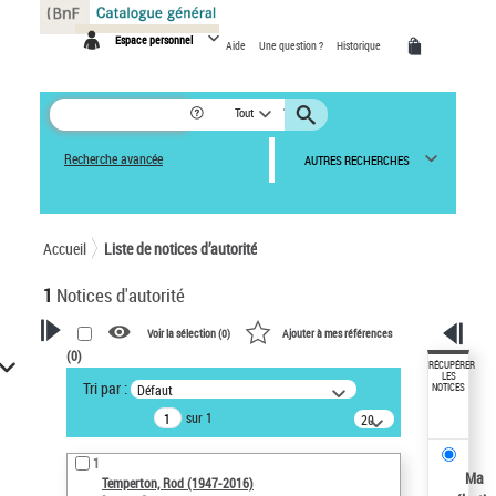
Panneau de gestion des cookies
Espace personnel
Aide
Une question ?
Historique
Tout
Recherche avancée
AUTRES RECHERCHES
Accueil
Liste de notices d’autorité
1
Notices d'autorité
Voir la sélection (
0
)
Ajouter à mes références
(
0
)
VOTRE RECHERCHE
RÉCUPÉRER
LES
Tri par :
Défaut
NOTICES
Recherche avancée dans les
sur 1
notices d’autorité
20
résultats/page
Œuvres liées à l'auteur :
1
Temperton, Rod (1947-2016)
Ma
Temperton, Rod (1947-2016)