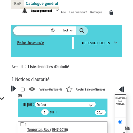
Panneau de gestion des cookies
Espace personnel
Aide
Une question ?
Historique
Tout
Recherche avancée
AUTRES RECHERCHES
Accueil
Liste de notices d’autorité
1
Notices d'autorité
Voir la sélection (
0
)
Ajouter à mes références
(
0
)
VOTRE RECHERCHE
RÉCUPÉRER
LES
Tri par :
Défaut
NOTICES
Recherche avancée dans les
sur 1
notices d’autorité
20
résultats/page
Œuvres liées à l'auteur :
1
Temperton, Rod (1947-2016)
Ma
Temperton, Rod (1947-2016)