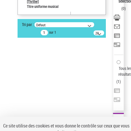
sélectio
[Thriller]
Auteur d’œuvre
Titre uniforme musical
(
0
)
Temperton, Rod (1947-2016)
Pays
Tri par :
Défaut
ne s'applique pas
sur 1
20
résultats/page
Statut de la notice d’autorité
Notice élémentaire
Sauvegarder votre recherche
AFFINER
Tous le
Type de notice d'autorité
résultat
(
1
)
Œuvre
(1)
Titre uniforme musical
(1)
Statut de la notice d’autorité
Pays
Auteur d’œuvre
Ce site utilise des cookies et vous donne le contrôle sur ceux que vous