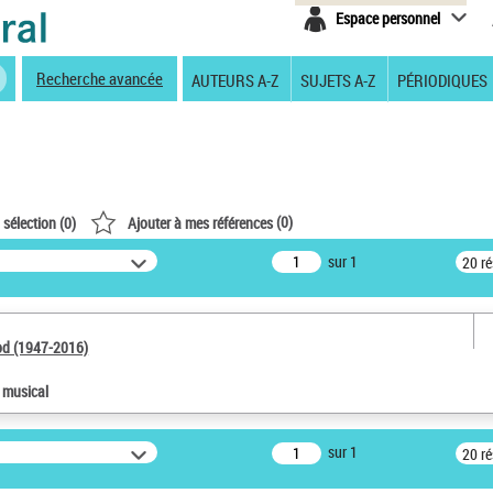
Espace personnel
Recherche avancée
AUTEURS A-Z
SUJETS A-Z
PÉRIODIQUES
(
0
)
 sélection (
0
)
Ajouter à mes références
sur 1
20 r
od (1947-2016)
e musical
sur 1
20 r