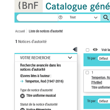
Panneau de gestion des cookies
Tout
Accueil
Liste de notices d’autorité
1
Notices d'autorité
Voir la
VOTRE RECHERCHE
Tri par :
Défaut
Recherche avancée dans les
notices d’autorité
1
Œuvres liées à l'auteur :
Temperton, R
Temperton, Rod (1947-2016)
[Thriller]
Titre uniform
Type de notice d'autorité
Titre uniforme musical
Tri par :
Défaut
Statut de la notice d’autorité
Notice élémentaire