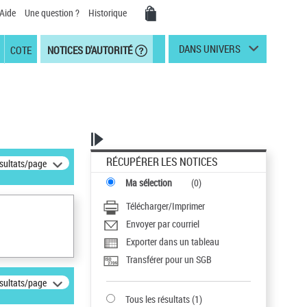
Aide
Une question ?
Historique
DANS UNIVERS
COTE
NOTICES D'AUTORITÉ
RÉCUPÉRER LES NOTICES
ésultats/page
Ma sélection
(
0
)
Télécharger/Imprimer
Envoyer par courriel
Exporter dans un tableau
Transférer pour un SGB
ésultats/page
Tous les résultats
(
1
)