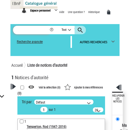
Panneau de gestion des cookies
Espace personnel
Aide
Une question ?
Historique
Tout
Recherche avancée
AUTRES RECHERCHES
Accueil
Liste de notices d’autorité
1
Notices d'autorité
Voir la sélection (
0
)
Ajouter à mes références
(
0
)
VOTRE RECHERCHE
RÉCUPÉRER
LES
Tri par :
Défaut
NOTICES
Recherche avancée dans les
sur 1
notices d’autorité
20
résultats/page
Œuvres liées à l'auteur :
1
Temperton, Rod (1947-2016)
Ma
Temperton, Rod (1947-2016)