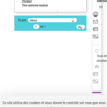
sélectio
[Thriller]
Auteur d’œuvre
Titre uniforme musical
(
0
)
Temperton, Rod (1947-2016)
Statut de la notice d’autorité
Tri par :
Défaut
Notice élémentaire
sur 1
20
résultats/page
Type de notice d'autorité
Œuvre
Sauvegarder votre recherche
AFFINER
Tous le
Type de notice d'autorité
résultat
(
1
)
Œuvre
(1)
Titre uniforme musical
(1)
Statut de la notice d’autorité
Pays
Auteur d’œuvre
Ce site utilise des cookies et vous donne le contrôle sur ceux que vous