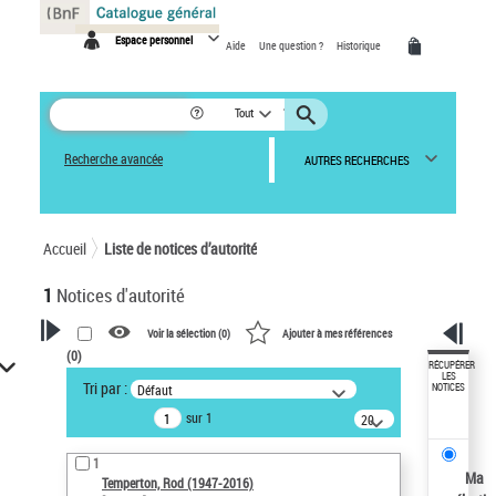
Panneau de gestion des cookies
Espace personnel
Aide
Une question ?
Historique
Tout
Recherche avancée
AUTRES RECHERCHES
Accueil
Liste de notices d’autorité
1
Notices d'autorité
Voir la sélection (
0
)
Ajouter à mes références
(
0
)
VOTRE RECHERCHE
RÉCUPÉRER
LES
Tri par :
Défaut
NOTICES
Recherche avancée dans les
sur 1
notices d’autorité
20
résultats/page
Œuvres liées à l'auteur :
1
Temperton, Rod (1947-2016)
Ma
Temperton, Rod (1947-2016)