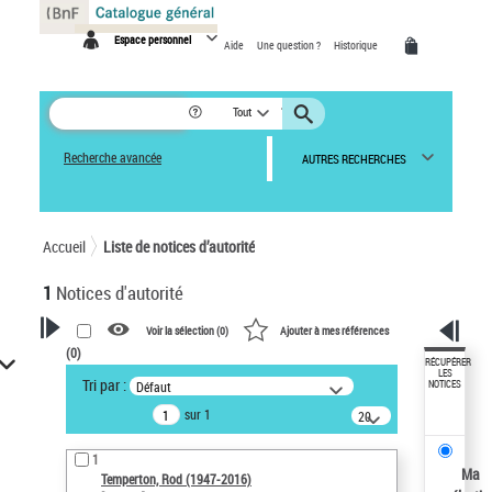
Panneau de gestion des cookies
Espace personnel
Aide
Une question ?
Historique
Tout
Recherche avancée
AUTRES RECHERCHES
Accueil
Liste de notices d’autorité
1
Notices d'autorité
Voir la sélection (
0
)
Ajouter à mes références
(
0
)
VOTRE RECHERCHE
RÉCUPÉRER
LES
Tri par :
Défaut
NOTICES
Recherche avancée dans les
sur 1
notices d’autorité
20
résultats/page
Œuvres liées à l'auteur :
1
Temperton, Rod (1947-2016)
Ma
Temperton, Rod (1947-2016)